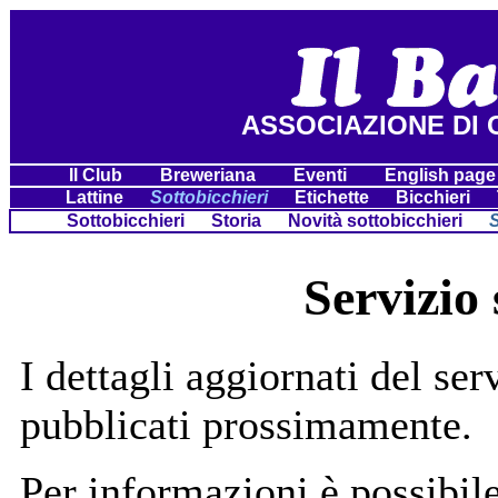
ASSOCIAZIONE DI 
Il Club
Breweriana
Eventi
English pag
Lattine
Sottobicchieri
Etichette
Bicchieri
Sottobicchieri
Storia
Novità sottobicchieri
S
Servizio 
I dettagli aggiornati del ser
pubblicati prossimamente.
Per informazioni è possibile