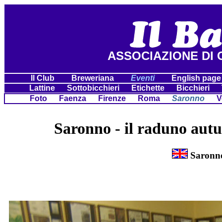
ASSOCIAZIONE DI 
Il Club
Breweriana
Eventi
English pag
Lattine
Sottobicchieri
Etichette
Bicchieri
Foto
Faenza
Firenze
Roma
Saronno
V
Saronno - il raduno aut
Saronno